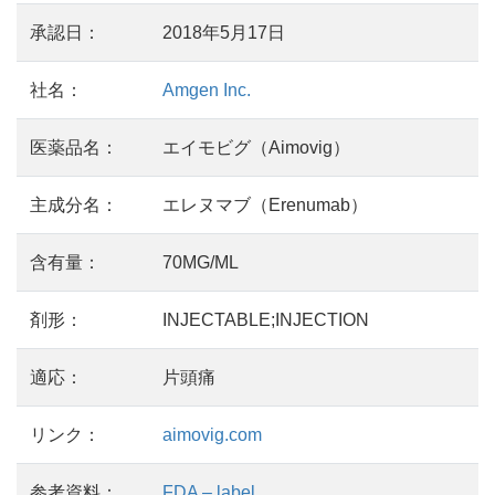
承認日：
2018年5月17日
社名：
Amgen Inc.
医薬品名：
エイモビグ（Aimovig）
主成分名：
エレヌマブ（Erenumab）
含有量：
70MG/ML
剤形：
INJECTABLE;INJECTION
適応：
片頭痛
リンク：
aimovig.com
参考資料：
FDA – label