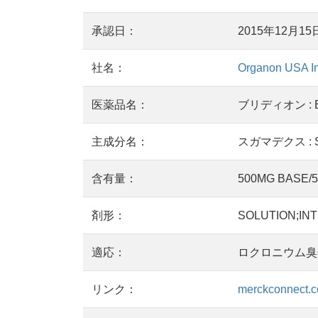
承認日：
2015年12月15
社名：
Organon USA In
医薬品名：
ブリディオン : Br
主成分名：
スガマデクス : S
含有量：
500MG BASE/5
剤形：
SOLUTION;IN
適応：
ロクロニウム臭
リンク：
merckconnect.