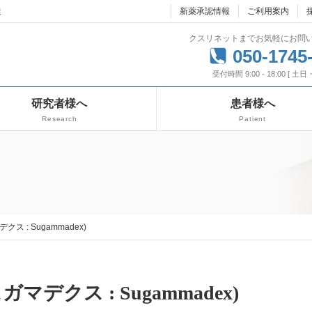
達
新薬承認情報
ご利用案内
クスリネットまでお気軽にお問
050-1745
受付時間 9:00 - 18:00 [ 土
研究者様へ
患者様へ
Research
Patient
デクス : Sugammadex)
スガマデクス : Sugammadex)