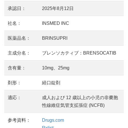
承認日：
2025年8月12日
社名：
INSMED INC
医薬品名：
BRINSUPRI
主成分名：
ブレンソカティブ：BRENSOCATIB
含有量：
10mg、25mg
剤形：
経口錠剤
適応：
成人および 12 歳以上の小児の非嚢胞
性線維症気管支拡張症 (NCFB)
参考資料：
Drugs.com
Rxlist