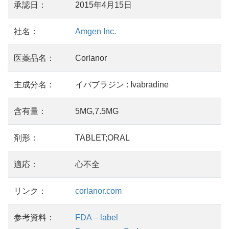
承認日：
2015年4月15日
社名：
Amgen Inc.
医薬品名：
Corlanor
主成分名：
イバブラジン : Ivabradine
含有量：
5MG,7.5MG
剤形：
TABLET;ORAL
適応：
心不全
リンク：
corlanor.com
参考資料：
FDA – label