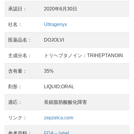
承認日：
2020年6月30日
社名：
Ultragenyx
医薬品名：
DOJOLVI
主成分名：
トリヘプタノイン：TRIHEPTANOIN
含有量：
35%
剤形：
LIQUID;ORAL
適応：
長鎖脂肪酸酸化障害
リンク：
zepzelca.com
参考資料：
FDA – label