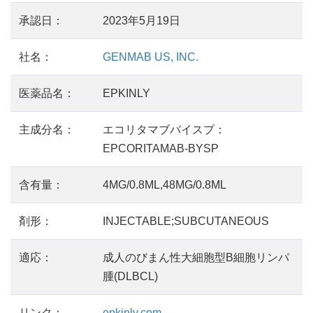
承認日：
2023年5月19日
社名：
GENMAB US, INC.
医薬品名：
EPKINLY
主成分名：
エコリタマブバイスプ：
EPCORITAMAB-BYSP
含有量：
4MG/0.8ML,48MG/0.8ML
剤形：
INJECTABLE;SUBCUTANEOUS
適応：
成人のびまん性大細胞型B細胞リンパ
腫(DLBCL)
リンク：
epkinly.com