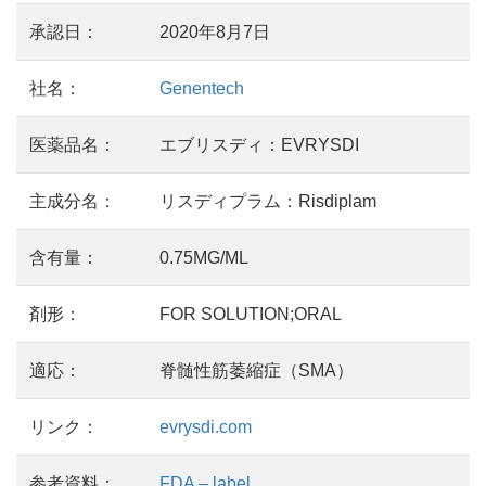
承認日：
2020年8月7日
社名：
Genentech
医薬品名：
エブリスディ：EVRYSDI
主成分名：
リスディプラム：Risdiplam
含有量：
0.75MG/ML
剤形：
FOR SOLUTION;ORAL
適応：
脊髄性筋萎縮症（SMA）
リンク：
evrysdi.com
参考資料：
FDA – label