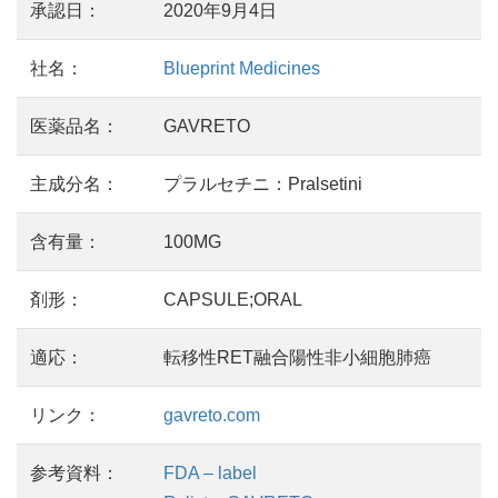
承認日：
2020年9月4日
社名：
Blueprint Medicines
医薬品名：
GAVRETO
主成分名：
プラルセチニ：Pralsetini
含有量：
100MG
剤形：
CAPSULE;ORAL
適応：
転移性RET融合陽性非小細胞肺癌
リンク：
gavreto.com
参考資料：
FDA – label