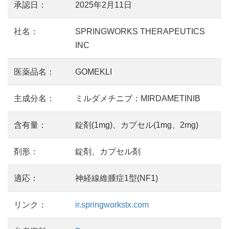
承認日：
2025年2月11日
社名：
SPRINGWORKS THERAPEUTICS
INC
医薬品名：
GOMEKLI
主成分名：
ミルダメチニブ：MIRDAMETINIB
含有量：
錠剤(1mg)、カプセル(1mg、2mg)
剤形：
錠剤、カプセル剤
適応：
神経線維腫症1型(NF1)
リンク：
ir.springworkstx.com