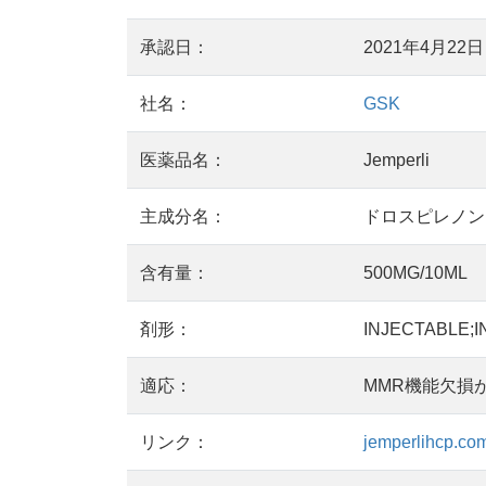
承認日：
2021年4月22日
社名：
GSK
医薬品名：
Jemperli
主成分名：
ドロスピレノン;
含有量：
500MG/10ML
剤形：
INJECTABLE;I
適応：
MMR機能欠損
リンク：
jemperlihcp.co