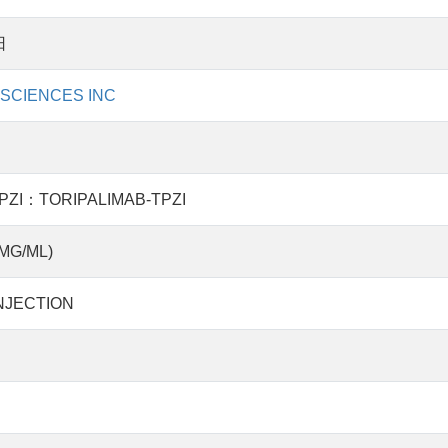
日
SCIENCES INC
I：TORIPALIMAB-TPZI
MG/ML)
NJECTION