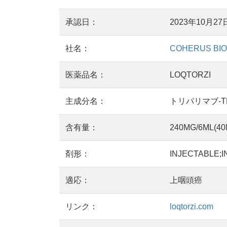
承認日：
2023年10月27
社名：
COHERUS BIO
医薬品名：
LOQTORZI
主成分名：
トリパリマブ-TPZ
含有量：
240MG/6ML(40
剤形：
INJECTABLE;I
適応：
上咽頭癌
リンク：
loqtorzi.com