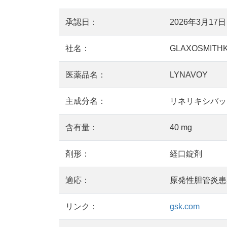
承認日：
2026年3月17日
社名：
GLAXOSMITHK
医薬品名：
LYNAVOY
主成分名：
リネリキシバット：
含有量：
40 mg
剤形：
経口錠剤
適応：
原発性胆管炎患
リンク：
gsk.com