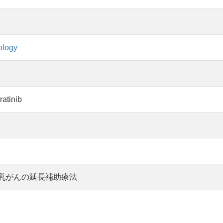
ology
tinib
期乳がんの延長補助療法