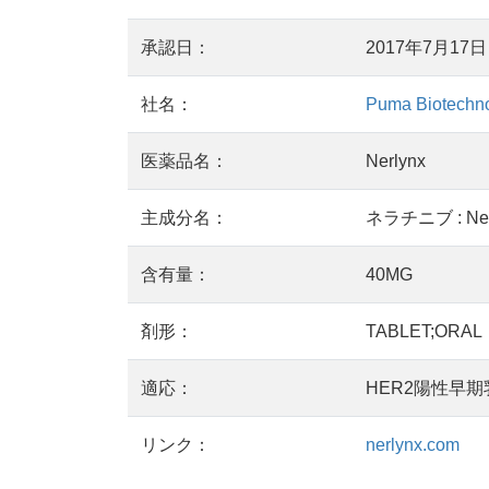
承認日：
2017年7月17日
社名：
Puma Biotechn
医薬品名：
Nerlynx
主成分名：
ネラチニブ : Nera
含有量：
40MG
剤形：
TABLET;ORAL
適応：
HER2陽性早
リンク：
nerlynx.com