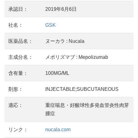
承認日：
2019年6月6日
社名：
GSK
医薬品名：
ヌーカラ : Nucala
主成分名：
メポリズマブ : Mepolizumab
含有量：
100MG/ML
剤形：
INJECTABLE;SUBCUTANEOUS
適応：
重症喘息・好酸球性多発血管炎性肉芽
腫症
リンク：
nucala.com