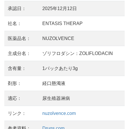
承認日：
2025年12月12日
社名：
ENTASIS THERAP
医薬品名：
NUZOLVENCE
主成分名：
ゾリフロダシン：ZOLIFLODACIN
含有量：
1パックあたり3g
剤形：
経口懸濁液
適応：
尿生殖器淋病
リンク：
nuzolvence.com
参考資料：
Drugs.com