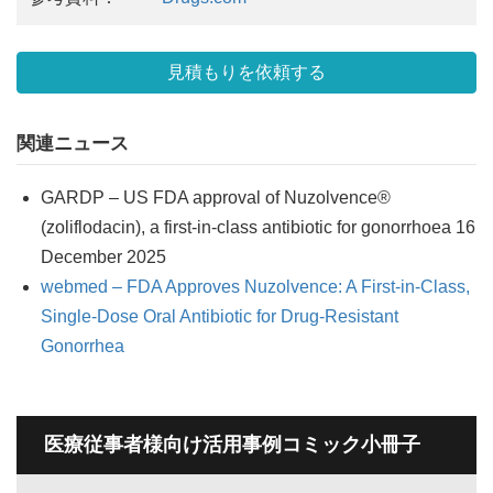
見積もりを依頼する
関連ニュース
GARDP – US FDA approval of Nuzolvence®
(zoliflodacin), a first-in-class antibiotic for gonorrhoea 16
December 2025
webmed – FDA Approves Nuzolvence: A First-in-Class,
Single-Dose Oral Antibiotic for Drug-Resistant
Gonorrhea
医療従事者様向け活用事例コミック小冊子