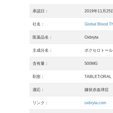
承認日：
2019年11月25
社名：
Global Blood T
医薬品名：
Oxbryta
主成分名：
ボクセロトール：V
含有量：
500MG
剤形：
TABLET;ORAL
適応：
鎌状赤血球症
リンク：
oxbryta.com