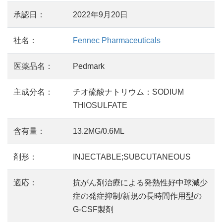
承認日：
2022年9月20日
社名：
Fennec Pharmaceuticals
医薬品名：
Pedmark
主成分名：
チオ硫酸ナトリウム：SODIUM
THIOSULFATE
含有量：
13.2MG/0.6ML
剤形：
INJECTABLE;SUBCUTANEOUS
適応：
抗がん剤治療による発熱性好中球減少
症の発症抑制/新規の長時間作用型の
G-CSF製剤