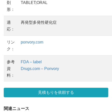
剤
TABLET;ORAL
形：
適
再発型多発性硬化症
応：
リン
ponvory.com
ク：
参考
FDA – label
資
Drugs.com – Ponvory
料：
見積もりを依頼する
関連ニュース