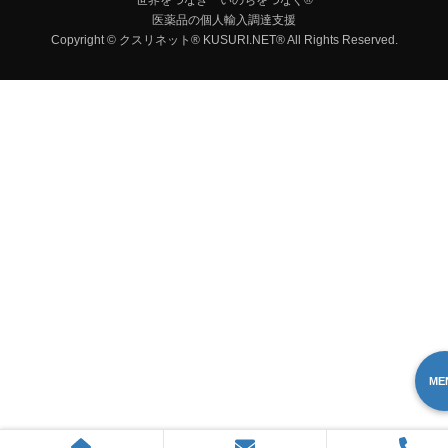
世界をつなぎ いのちをつなぐ®
医薬品の個人輸入調達支援
Copyright © クスリネット® KUSURI.NET® All Rights Reserved.
ME