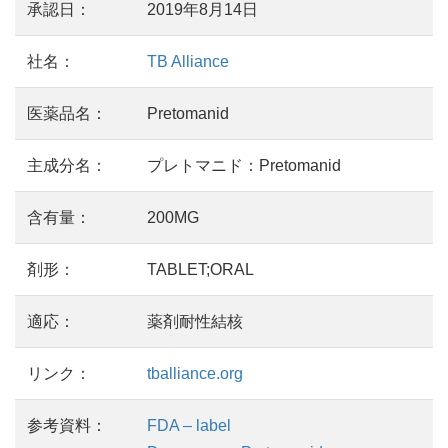
承認日：
2019年8月14日
社名：
TB Alliance
医薬品名：
Pretomanid
主成分名：
プレトマニド：Pretomanid
含有量：
200MG
剤形：
TABLET;ORAL
適応：
薬剤耐性結核
リンク：
tballiance.org
参考資料：
FDA – label