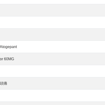
ogepant
or 60MG
頭痛