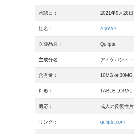
承認日：
2021年9月28日
社名：
AbbVie
医薬品名：
Qulipta
主成分名：
アトゲパント：At
含有量：
10MG or 30MG 
剤形：
TABLET;ORAL
適応：
成人の反復性片
リンク：
qulipta.com