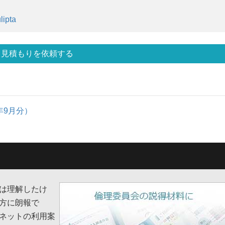
lipta
見積もりを依頼する
1年9月分）
は理解したけ
方に朗報で
ネットの利用案