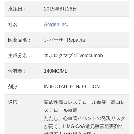
承認日：
2015年8月28日
社名：
Amgen Inc.
医薬品名：
レパーサ : Repatha
主成分名：
エボロクマブ : Evolocumab
含有量：
140MG/ML
剤形：
INJECTABLE;INJECTION
適応：
家族性高コレステロール血症、高コレ
ステロール血症
ただし、心血管イベントの発現リスク
が高く、HMG-CoA還元酵素阻害剤で