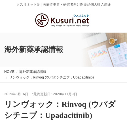
クスリネット®｜医療従事者・研究者向け医薬品個人輸入調達
海外新薬承認情報
HOME
海外新薬承認情報
リンヴォック：Rinvoq (ウパダシチニブ：Upadacitinib)
2019年8月16日
/ 最終更新日 :
2020年11月9日
リンヴォック：Rinvoq (ウパダ
シチニブ：Upadacitinib)