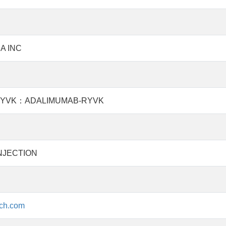
A INC
VK：ADALIMUMAB-RYVK
NJECTION
ech.com