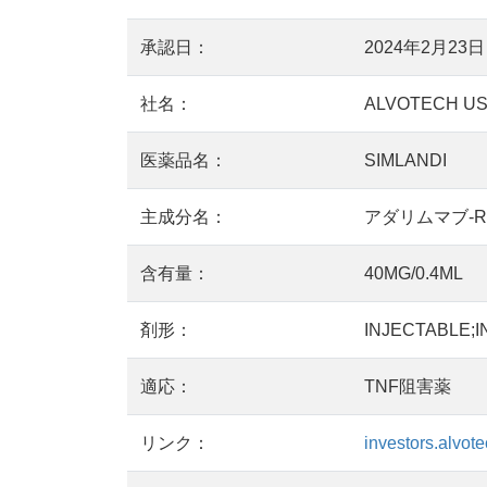
承認日：
2024年2月23日
社名：
ALVOTECH US
医薬品名：
SIMLANDI
主成分名：
アダリムマブ-RY
含有量：
40MG/0.4ML
剤形：
INJECTABLE;I
適応：
TNF阻害薬
リンク：
investors.alvot