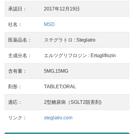
承認日：
2017年12月19日
社名：
MSD
医薬品名：
ステグラトロ : Steglatro
主成分名：
エルツグリフロジン : Ertugliflozin
含有量：
5MG,15MG
剤形：
TABLET;ORAL
適応：
2型糖尿病（SGLT2阻害剤)
リンク：
steglatro.com