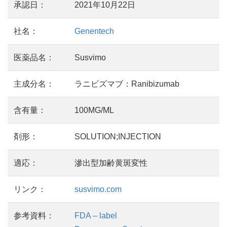
承認日：
2021年10月22日
社名：
Genentech
医薬品名：
Susvimo
主成分名：
ラニビズマブ：Ranibizumab
含有量：
100MG/ML
剤形：
SOLUTION;INJECTION
適応：
滲出型加齢黄斑変性
リンク：
susvimo.com
参考資料：
FDA – label