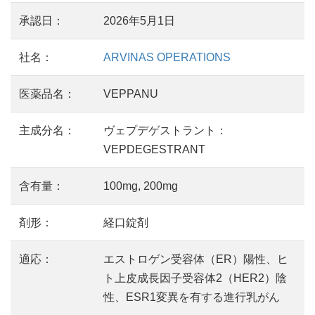
承認日：
2026年5月1日
社名：
ARVINAS OPERATIONS
医薬品名：
VEPPANU
主成分名：
ヴェプデゲストラント：
VEPDEGESTRANT
含有量：
100mg, 200mg
剤形：
経口錠剤
適応：
エストロゲン受容体（ER）陽性、ヒ
ト上皮成長因子受容体2（HER2）陰
性、ESR1変異を有する進行乳がん