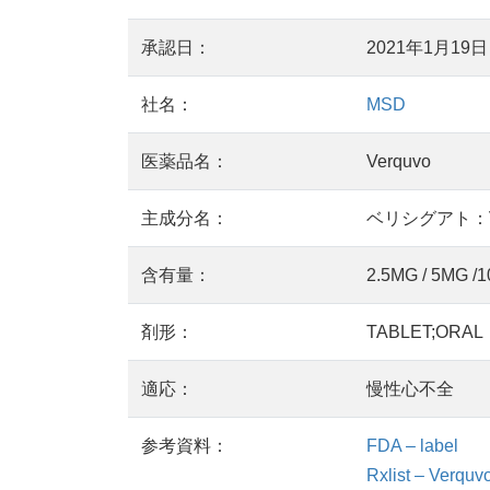
承認日：
2021年1月19日
社名：
MSD
医薬品名：
Verquvo
主成分名：
ベリシグアト：Ver
含有量：
2.5MG / 5MG /
剤形：
TABLET;ORAL
適応：
慢性心不全
参考資料：
FDA – label
Rxlist – Verquv