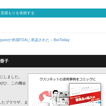
見積もりを依頼する
voが米国FDAに承認された – BioToday
冊子
子にしました。
ぜひ、この機会
応したブラウザ、ま