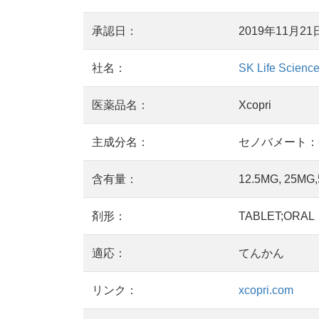
承認日：
2019年11月21
社名：
SK Life Science,
医薬品名：
Xcopri
主成分名：
セノバメート：Ce
含有量：
12.5MG, 25MG
剤形：
TABLET;ORAL
適応：
てんかん
リンク：
xcopri.com