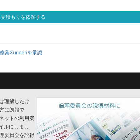
見積もりを依頼する
療薬Xuridenを承認
は理解したけ
方に朗報で
ネットの利用案
ァイルにしまし
理委員会を説得