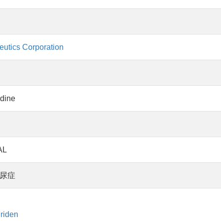
eutics Corporation
dine
AL
尿症
riden