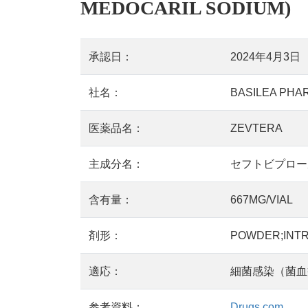
MEDOCARIL SODIUM)
承認日：
2024年4月3日
社名：
BASILEA PHA
医薬品名：
ZEVTERA
主成分名：
セフトビプロールメ
含有量：
667MG/VIAL
剤形：
POWDER;INT
適応：
細菌感染（菌血
参考資料：
Drugs.com