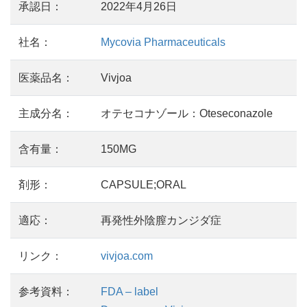
承認日：
2022年4月26日
社名：
Mycovia Pharmaceuticals
医薬品名：
Vivjoa
主成分名：
オテセコナゾール：Oteseconazole
含有量：
150MG
剤形：
CAPSULE;ORAL
適応：
再発性外陰膣カンジダ症
リンク：
vivjoa.com
参考資料：
FDA – label