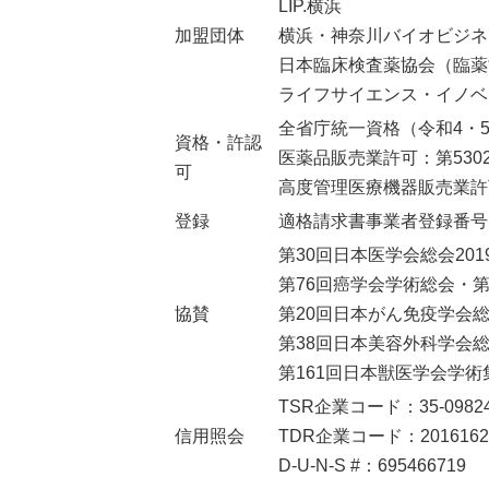
LIP.横浜
加盟団体
横浜・神奈川バイオビジネ
日本臨床検査薬協会（臨薬
ライフサイエンス・イノベ
全省庁統一資格（令和4・5
資格・許認
医薬品販売業許可：第53022
可
高度管理医療機器販売業許可：
登録
適格請求書事業者登録番号：T2-
第30回日本医学会総会201
第76回癌学会学術総会・第
協賛
第20回日本がん免疫学会
第38回日本美容外科学会
第161回日本獣医学会学術
TSR企業コード：35-09824
信用照会
TDR企業コード：2016162
D-U-N-S #：695466719