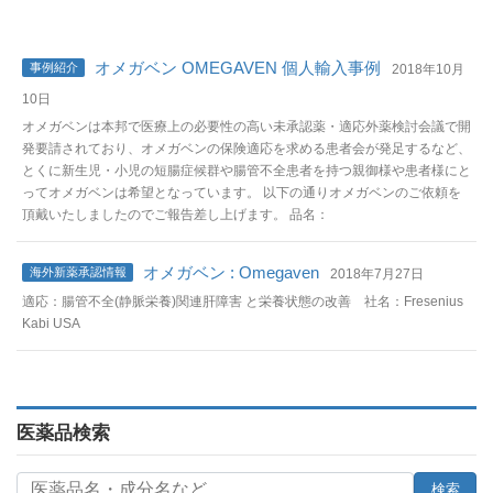
オメガベン OMEGAVEN 個人輸入事例
事例紹介
2018年10月
10日
オメガベンは本邦で医療上の必要性の高い未承認薬・適応外薬検討会議で開
発要請されており、オメガベンの保険適応を求める患者会が発足するなど、
とくに新生児・小児の短腸症候群や腸管不全患者を持つ親御様や患者様にと
ってオメガベンは希望となっています。 以下の通りオメガベンのご依頼を
頂戴いたしましたのでご報告差し上げます。 品名：
オメガベン : Omegaven
海外新薬承認情報
2018年7月27日
適応：腸管不全(静脈栄養)関連肝障害 と栄養状態の改善 社名：Fresenius
Kabi USA
医薬品検索