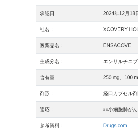
承認日：
2024年12月18
社名：
XCOVERY HOL
医薬品名：
ENSACOVE
主成分名：
エンサルチニブ：E
含有量：
250 mg、100 m
剤形：
経口カプセル剤
適応：
非小細胞肺がん(
参考資料：
Drugs.com