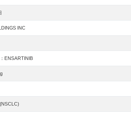
日
DINGS INC
NSARTINIB
g
NSCLC)