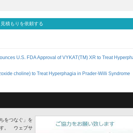
見積もりを依頼する
ounces U.S. FDA Approval of VYKAT(TM) XR to Treat Hyperph
oxide choline) to Treat Hyperphagia in Prader-Willi Syndrome
ちをつなぐ」を
す。 ウェブサ