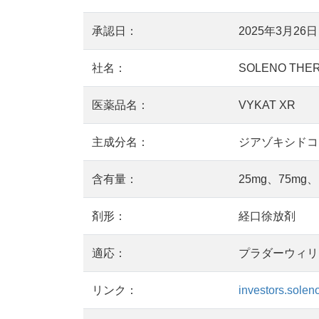
承認日：
2025年3月26日
社名：
SOLENO THER
医薬品名：
VYKAT XR
主成分名：
ジアゾキシドコリン
含有量：
25mg、75mg、
剤形：
経口徐放剤
適応：
プラダーウィリ
リンク：
investors.soleno