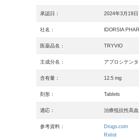
承認日：
2024年3月19日
社名：
IDORSIA PHA
医薬品名：
TRYVIO
主成分名：
アプロシテンタン
含有量：
12.5 mg
剤形：
Tablets
適応：
治療抵抗性高血
参考資料：
Drugs.com
Rxlist