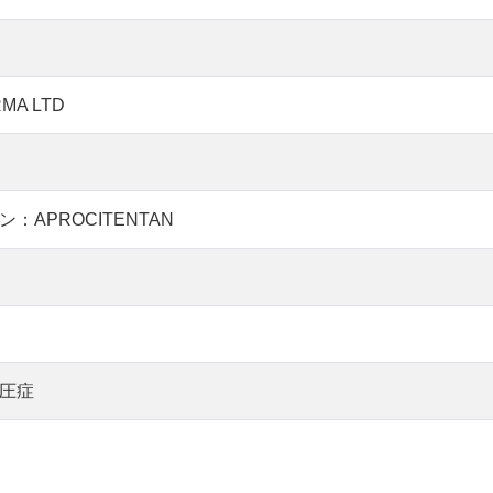
RMA LTD
：APROCITENTAN
圧症