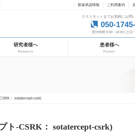
達
新薬承認情報
ご利用案内
クスリネットまでお気軽にお問
050-1745
受付時間 9:00 - 18:00 [ 土
研究者様へ
患者様へ
Research
Patient
K： sotatercept-csrk)
CSRK： sotatercept-csrk)