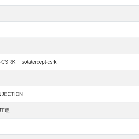
K： sotatercept-csrk
NJECTION
圧症