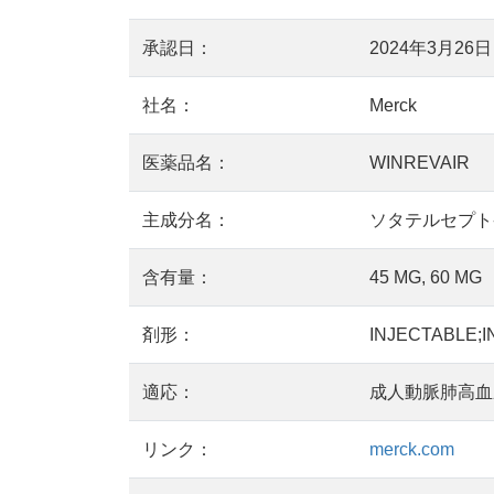
承認日：
2024年3月26日
社名：
Merck
医薬品名：
WINREVAIR
主成分名：
ソタテルセプト-CSR
含有量：
45 MG, 60 MG
剤形：
INJECTABLE;I
適応：
成人動脈肺高血
リンク：
merck.com