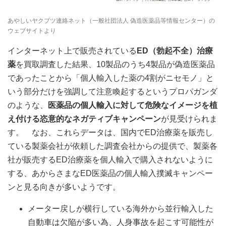
あやしいヤクブツ連絡ネット（一般社団法人 偽造医薬品等情報センター）の
ウェブサイトより
インターネット上で販売されている
ED（勃起不全）治療
薬
を買取調査した結果、10製品のうち4製品が偽造医薬品
であったことから「個人輸入した薬の4割がニセモノ」と
いう部分だけを強調して注意喚起するというプロパガンダ
のような、
医薬品の個人輸入に対して危険なイメージを植
え付ける恣意的なネガティブキャンペーン
が見受けられま
す。 なお、これらデータは、国内でED治療薬を販売し
ている製薬会社が依頼した調査会社からの提供で、製薬各
社が販売するED治療薬を個人輸入で購入されないように
する、あからさまなED医薬品の個人輸入撲滅キャンペー
ンと見る向きが多いようです。
メーター戻しが横行している海外から並行輸入した
自動車は欠陥が多い為、人身事故を起こす可能性が