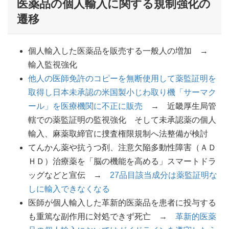
医薬品の個人輸入に関する規制強化の
遷移
個人輸入した医薬品を販売する一般人の増加 →
輸入監視強化
他人の医師免許のコピーを無断使用して薬監証明を
取得し日本未承認の米国製小じわ取り機「サーマク
ール」を医療機関に不正に販売
→ 近畿厚生局管
轄での薬監証明の監視強化 そして未承認薬の個人
輸入、麻薬取締官に捜査権限規制へ法整備が検討
てんかん薬や抗うつ剤、注意欠陥多動性障害（ＡＤ
ＨＤ）治療薬を「脳の機能を高める」スマートドラ
ッグなどと宣伝 →
27品目該当成分は薬監証明な
しに輸入できなくなる
医師が個人輸入した革新的医薬品を患者に投与する
も重篤な副作用に対処できず死亡 →
革新的医薬