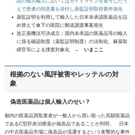
品の個人輸入においてはガイドラインを遵守したう
えで患者の同意書を添付し薬監証明取得要件強化
薬監証明を利用して輸入した日本未承認医薬品を詰
め替えて傘下の医院に郵送譲渡事案発生
改正薬機法可決成立：国内未承認の医薬品等の輸入
に係る確認制度（薬監証明制度）の法制化、麻薬取
締官等による捜査対象化
←
いまここ
根拠のない風評被害やレッテルの対
象
偽造医薬品は個人輸入のせい？
都内の医薬品買取業者が一般人から買い取った高額医薬品
であるC型肝炎治療薬が偽造品であることが判明。 日本
の中古医薬品市場に偽造品が流通するという衝撃的な事件